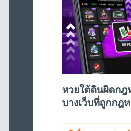
หวยใต้ดินผิดกฎ
บางเว็บที่ถูกกฎ