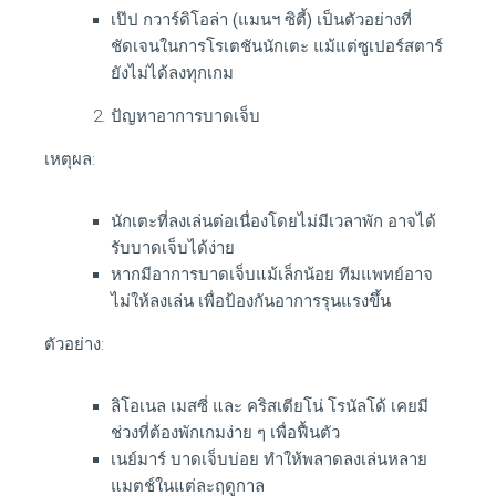
เป๊ป กวาร์ดิโอล่า (แมนฯ ซิตี้) เป็นตัวอย่างที่
ชัดเจนในการโรเตชันนักเตะ แม้แต่ซูเปอร์สตาร์
ยังไม่ได้ลงทุกเกม
ปัญหาอาการบาดเจ็บ
เหตุผล:
นักเตะที่ลงเล่นต่อเนื่องโดยไม่มีเวลาพัก อาจได้
รับบาดเจ็บได้ง่าย
หากมีอาการบาดเจ็บแม้เล็กน้อย ทีมแพทย์อาจ
ไม่ให้ลงเล่น เพื่อป้องกันอาการรุนแรงขึ้น
ตัวอย่าง:
ลิโอเนล เมสซี่ และ คริสเตียโน่ โรนัลโด้
เคยมี
ช่วงที่ต้องพักเกมง่าย ๆ เพื่อฟื้นตัว
เนย์มาร์
บาดเจ็บบ่อย ทำให้พลาดลงเล่นหลาย
แมตช์ในแต่ละฤดูกาล