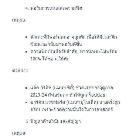
ฟอร์มการเล่นและความฟิต
เหตุผล:
นักเตะที่มีฟอร์มตกอาจถูกพัก เพื่อให้มีเวลาฝึก
ซ้อมและกลับมาฟอร์มดีขึ้น
ความฟิตเป็นปัจจัยสำคัญ หากนักเตะไม่พร้อม
100% โค้ชอาจให้พัก
ตัวอย่าง:
แจ็ค กรีลิช (แมนฯ ซิตี้)
ช่วงแรกของฤดูกาล
2023-24 มีฟอร์มตก ทำให้ถูกดร็อปบ่อย
มาร์คัส แรชฟอร์ด (แมนฯ ยูไนเต็ด)
บางครั้งถูก
ดร็อปเพราะขาดความมั่นใจในการจบสกอร์
ปัญหาด้านวินัยและสัญญา
เหตุผล: