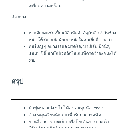
เตรียมความพร้อม
ตัวอย่าง:
หากมีเกมแชมเปี้ยนส์ลีกนัดสำคัญในอีก 3 วันข้าง
หน้า โค้ชอาจพักนักเตะหลักในเกมลีกที่ง่ายกว่า
ทีมใหญ่ ๆ อย่าง
เรอัล มาดริด, บาเยิร์น มิวนิค,
แมนฯ ซิตี้
มักพักตัวหลักในเกมที่คาดว่าจะชนะได้
ง่าย
สรุป
นักฟุตบอลเก่ง ๆ ไม่ได้ลงเล่นทุกนัด เพราะ
ต้อง
หมุนเวียนนักเตะ
เพื่อรักษาความฟิต
อาจมี
อาการบาดเจ็บ
หรือป้องกันการบาดเจ็บ