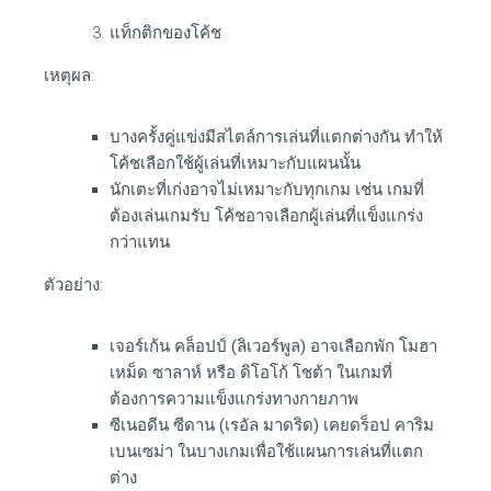
แท็กติกของโค้ช
เหตุผล:
บางครั้งคู่แข่งมีสไตล์การเล่นที่แตกต่างกัน ทำให้
โค้ชเลือกใช้ผู้เล่นที่เหมาะกับแผนนั้น
นักเตะที่เก่งอาจไม่เหมาะกับทุกเกม เช่น เกมที่
ต้องเล่นเกมรับ โค้ชอาจเลือกผู้เล่นที่แข็งแกร่ง
กว่าแทน
ตัวอย่าง:
เจอร์เก้น คล็อปป์ (ลิเวอร์พูล)
อาจเลือกพัก โมฮา
เหม็ด ซาลาห์ หรือ ดิโอโก้ โชต้า ในเกมที่
ต้องการความแข็งแกร่งทางกายภาพ
ซีเนอดีน ซีดาน (เรอัล มาดริด)
เคยดร็อป คาริม
เบนเซม่า ในบางเกมเพื่อใช้แผนการเล่นที่แตก
ต่าง