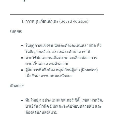
การหมุนเวียนนักเตะ (Squad Rotation)
เหตุผล:
ในฤดูกาลแข่งขัน นักเตะต้องลงเล่นหลายนัด ทั้ง
ในลีก, บอลถ้วย, และเกมระดับนานาชาติ
หากใช้นักเตะคนเดิมตลอด จะเสี่ยงต่ออาการ
บาดเจ็บและความล้าสะสม
ผู้จัดการทีมจึงต้อง
หมุนเวียนผู้เล่น (Rotation)
เพื่อรักษาความสดของนักเตะ
ตัวอย่าง:
ทีมใหญ่ ๆ อย่าง
แมนเชสเตอร์ ซิตี้, เรอัล มาดริด,
บาเยิร์น มิวนิค
มีนักเตะระดับท็อปหลายคน และ
ต้องสลับกันลงสนาม