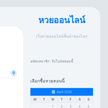
หวยออนไลน์
เว็บหวยออนไลน์ชั้นนำของโลก
สมัครสมาชิก : รับโบนัสตอนนี้
0
เลือกซื้อหวยตอนนี้
April 2026
M
T
W
T
F
S
S
1
2
3
4
5