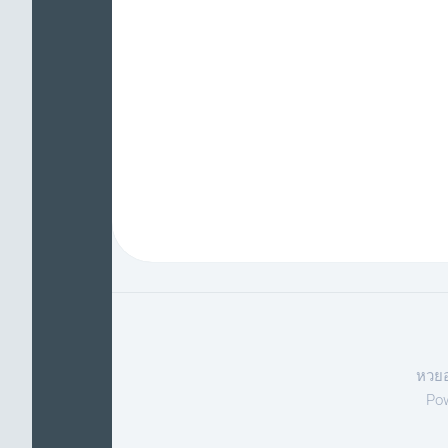
หวยอ
Po